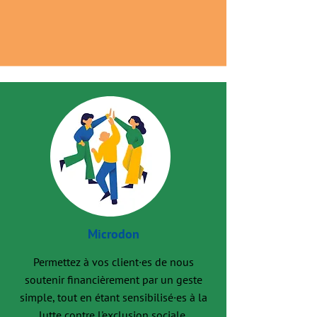
Microdon
Permettez à vos client·es de nous
soutenir financièrement par un geste
simple, tout en étant sensibilisé·es à la
lutte contre l'exclusion sociale.