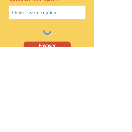
Envoyer
Association La Cloche
8 rue du Général Renault 75011 Paris