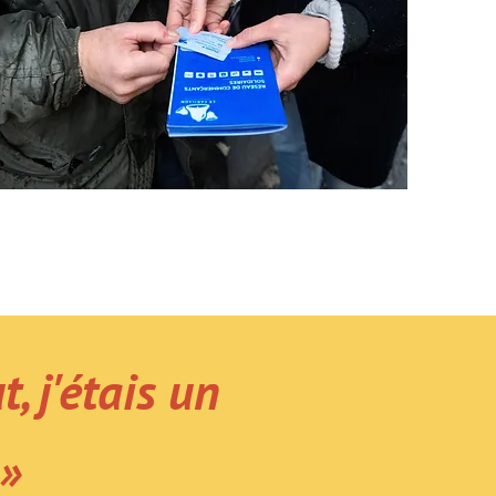
, j'étais un
 »