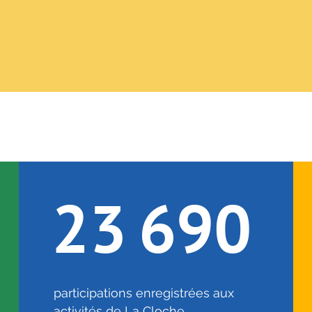
23
690
participations enregistrées aux
activités de La Cloche