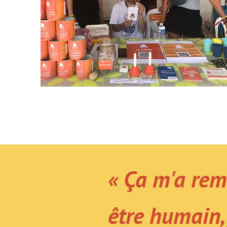
« Ça m'a remo
être humain, 