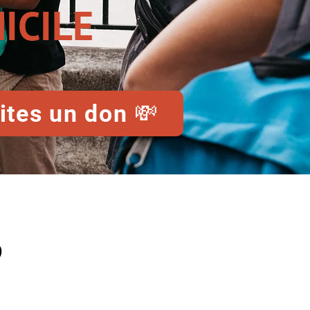
ICILE
ites un don 💸
?