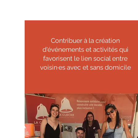
Contribuer à la création
d'événements et activités qui
favorisent le lien social entre
voisin·es avec et sans domicile