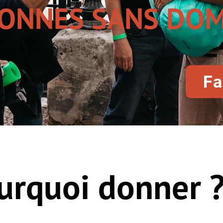
ONNES SANS DOM
Fa
urquoi donner 