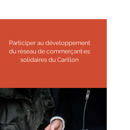
Participer au développement
du réseau de commerçant·es
solidaires du Carillon