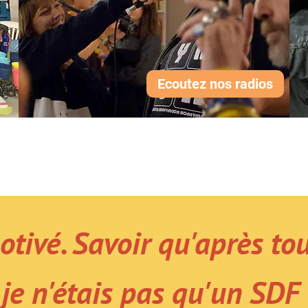
Ecoutez nos radios
tivé. Savoir qu'après tout
je n'étais pas qu'un SDF